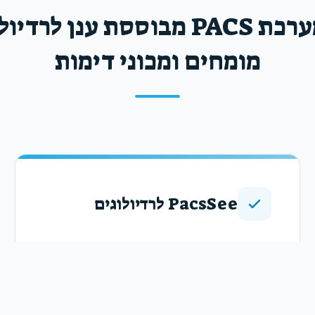
PacsSee - מערכת PACS מבוססת ענ
מומחים ומכוני דימות
PacsSee לרדיולוגים
מערכת PacsSee מהווה פתרון שלם לרדיולוג
המבצע ייעוץ על בדיקות דימות. המערכת דואגת
לכל התהליך החל מנוכחות באינדקס הרדיולוגים
המקוון של ישראל, המשך בשליחת בדיקת הדימות