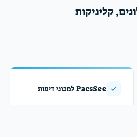
ן לרדיולוגים, קליניקות
PacsSee למכוני דימות
מערכת PACS-RIS מתקדמת מבוססת ענן
הממחשבת את כל תהליך העבודה במכון הדימות -
מהקליטה והרישום, דרך ניהול רשימת עבודה
וצפייה בבדיקות, ועד פענוח, שיתוף למטופלים