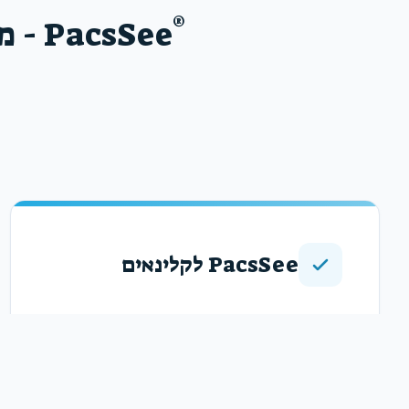
®
PacsSee לקלינאים
מערכת PacsSee מאפשרת לך הרופא המומחה
לקבל את בדיקות הדימות של מטופליך עוד בטרם
הם מגיעים לקליניקה שלך. אין עוד צורך להתמודד
עם שלל הדיסקים של המטופלים בהגיעם